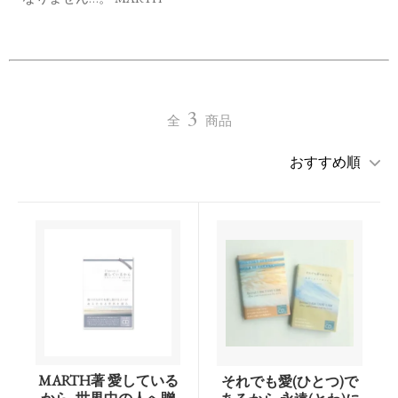
3
全
商品
MARTH著 愛している
それでも愛(ひとつ)で