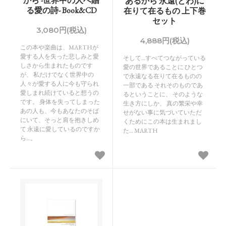
から -世界中の人へ贈
あるから 永遠(とわ)に
る愛の詩- Book&CD
在りて在るもの 上下巻
セット
3,080円(税込)
4,888円(税込)
この本や楽曲は、MARTHが
愛する人を失った悲しみと愛
そして…すべてつながっている
しさから生まれたものです
愛の世界であることに ひとつ
が、 私だけでなく世界中の
で永遠なる在りて在るものの
人々が愛する人に今も守られ
一部である それそのものであ
愛しまれ続けていると想うの
るということに、 そのような
です。 身体を失ってしまった
生き方にしか、 真の繁栄や幸
あの人も、今もあなたのそば
せがない事に気づいていただ
にいて、そっと肩を抱きしめ
くためにこの本は生まれまし
て 永遠に愛しているのですか
た… MARTH
ら…。