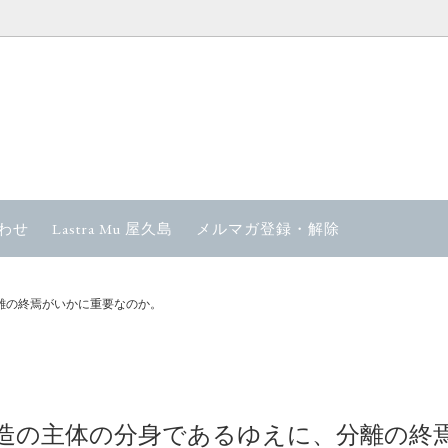
対策商品
カーボンバランサーファミリー
ーン
の癒し商品
ホテルアメニティ 石鹸・麻マ
わせ
Lastra Mu 屋久島
メルマガ登録・解除
ラシ
 YAKUSHIMA プラズマウォーター
CD
分離の終焉がいかに重要なのか。
aホームケア
セラミックヒーリング浄水器
もが創造の主体の分身であるゆえに、分離の