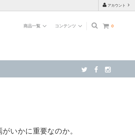
アカウント
商品一覧
コンテンツ
0
キャンペ
足元からの冷え対策に 岩盤あしがる
スク・歯ブ
ヘンプアースシリーズ
食品MANA
ヒーリングファニチャー
終焉がいかに重要なのか。