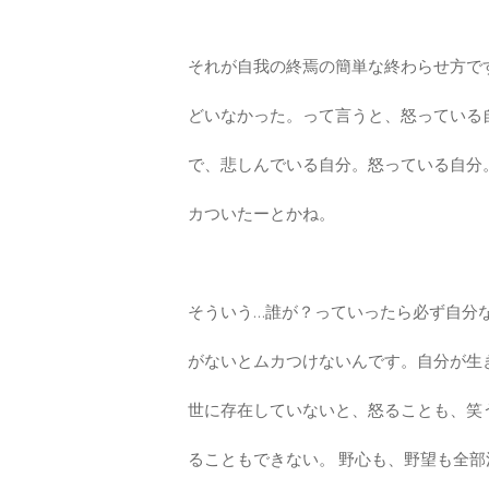
それが自我の終焉の簡単な終わらせ方で
どいなかった。って言うと、怒っている
で、悲しんでいる自分。怒っている自分
カついたーとかね。
そういう…誰が？っていったら必ず自分
がないとムカつけないんです。自分が生
世に存在していないと、怒ることも、笑
ることもできない。 野心も、野望も全