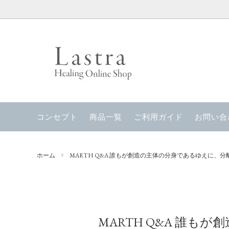
生体電流を整える
当店のコンセプト
電磁波
ナチュラルウォーター・ライフウォータ
お風呂
コンセプト
商品一覧
ご利用ガイド
お問い合
ー
Lastra Set Products
EDEN
ホーム
MARTH Q&A 誰もが創造の主体の分身であるゆえに、
MARTH書籍
Lastr
MARTH Q&A 誰