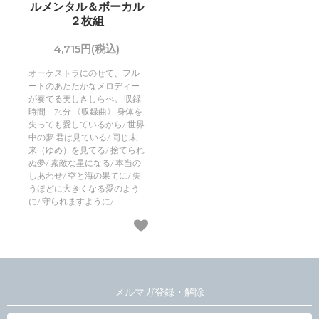
ルメンタル＆ボーカル
２枚組
4,715円(税込)
オーケストラにのせて、フル
ートのあたたかなメロディー
が奏でる美しきしらべ。 収録
時間 74分 《収録曲》 身体を
失っても愛しているから/ 世界
中の夢 君は見ている/ 同じ未
来（ゆめ）を見てる/ 捨てられ
ぬ夢/ 素敵な星になる/ 本当の
しあわせ/ 空と海の果てに/ 失
うほどに大きくなる愛のよう
に/ 守られますように/
メルマガ登録・解除