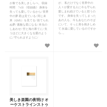
が、 私だけでなく世界中の
が奏でる美しきしらべ。 収録
人々が愛する人に今も守られ
時間 74分 《収録曲》 身体を
愛しまれ続けていると想うの
失っても愛しているから/ 世界
です。 身体を失ってしまった
中の夢 君は見ている/ 同じ未
あの人も、今もあなたのそば
来（ゆめ）を見てる/ 捨てられ
にいて、そっと肩を抱きしめ
ぬ夢/ 素敵な星になる/ 本当の
て 永遠に愛しているのですか
しあわせ/ 空と海の果てに/ 失
ら…。
うほどに大きくなる愛のよう
に/ 守られますように/
美しき楽園の夜明け オ
ーケストラインストゥ