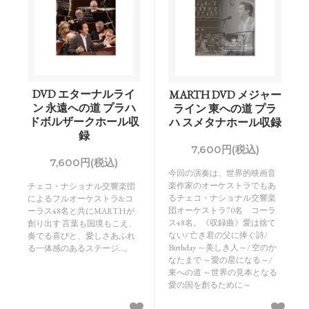
DVD エターナルライ
MARTH DVD メジャー
ン 永遠への道 プラハ
ライン 東への道 プラ
ドボルザークホール収
ハ スメタナホール収録
録
7,600円(税込)
7,600円(税込)
今回の演奏は、世界的映画音
楽作家のオーケストラでもあ
チェコ・ナショナル交響楽団
るチェコ・ナショナル交響楽
によるフルオーケストラ&コ
団オーケストラ70名 コーラ
ーラス48名と共にMARTHが
ス48名。《収録曲》愛は捨て
創り出す 言葉も国境もこえ、
ない/ 亡き君の父に捧ぐ詩/
奏でる喜びと、愛しさあふれ
Birthday ～美しき人～/ 空のか
る一体感のあるステージ…。
なたまで ～愛の星になる～/
東への道 ～世界の見本となる
愛の国を創るために～