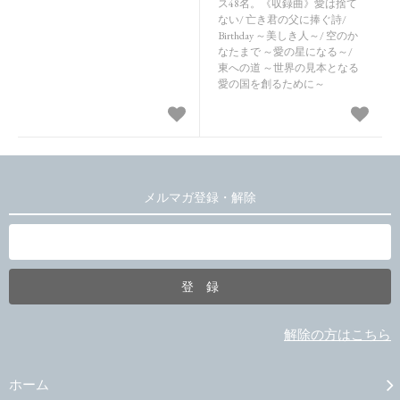
ス48名。《収録曲》愛は捨て
ない/ 亡き君の父に捧ぐ詩/
Birthday ～美しき人～/ 空のか
なたまで ～愛の星になる～/
東への道 ～世界の見本となる
愛の国を創るために～
メルマガ登録・解除
解除の方はこちら
ホーム