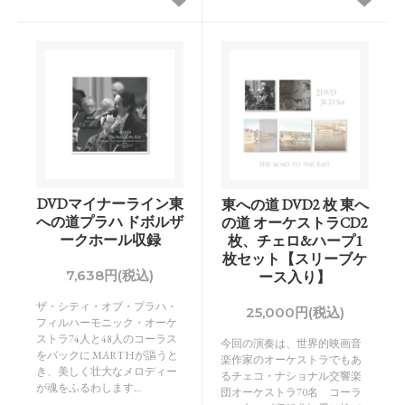
DVDマイナーライン東
東への道 DVD2 枚 東へ
への道プラハ ドボルザ
の道 オーケストラCD2
ークホール収録
枚、チェロ&ハープ1
枚セット【スリーブケ
7,638円(税込)
ース入り】
ザ・シティ・オブ・プラハ・
25,000円(税込)
フィルハーモニック・オーケ
ストラ74人と48人のコーラス
今回の演奏は、世界的映画音
をバックに MARTHが謳うと
楽作家のオーケストラでもあ
き、美しく壮大なメロディー
るチェコ・ナショナル交響楽
が魂をふるわします…
団オーケストラ70名 コーラ