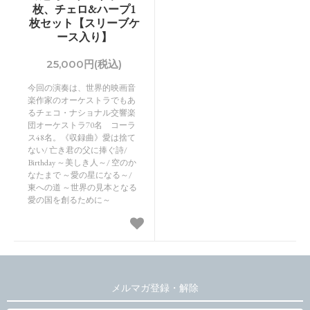
枚、チェロ&ハープ1
枚セット【スリーブケ
ース入り】
25,000円(税込)
今回の演奏は、世界的映画音
楽作家のオーケストラでもあ
るチェコ・ナショナル交響楽
団オーケストラ70名 コーラ
ス48名。《収録曲》愛は捨て
ない/ 亡き君の父に捧ぐ詩/
Birthday ～美しき人～/ 空のか
なたまで ～愛の星になる～/
東への道 ～世界の見本となる
愛の国を創るために～
メルマガ登録・解除