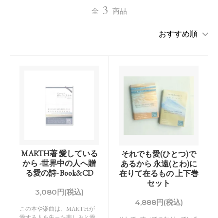
3
全
商品
MARTH著 愛している
それでも愛(ひとつ)で
から -世界中の人へ贈
あるから 永遠(とわ)に
る愛の詩- Book&CD
在りて在るもの 上下巻
セット
3,080円(税込)
4,888円(税込)
この本や楽曲は、MARTHが
愛する人を失った悲しみと愛