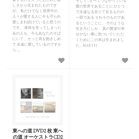
そして…すべてつながっている
しさから生まれたものです
愛の世界であることに ひとつ
が、 私だけでなく世界中の
で永遠なる在りて在るものの
人々が愛する人に今も守られ
一部である それそのものであ
愛しまれ続けていると想うの
るということに、 そのような
です。 身体を失ってしまった
生き方にしか、 真の繁栄や幸
あの人も、今もあなたのそば
せがない事に気づいていただ
にいて、そっと肩を抱きしめ
くためにこの本は生まれまし
て 永遠に愛しているのですか
た… MARTH
ら…。
東への道 DVD2 枚 東へ
の道 オーケストラCD2