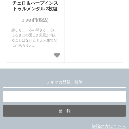
チェロ＆ハープインス
トゥルメンタル 2枚組
3,981円(税込)
誰しもこころの深きところに
ふるさとの愛しき風景が消え
ることはない たとえ人生でな
にがあろうと…
メルマガ登録・解除
解除の方はこちら