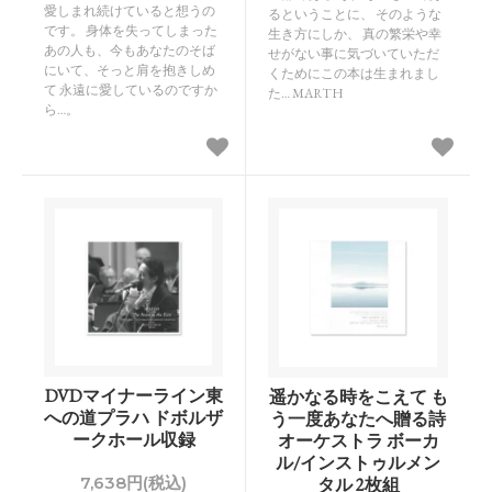
愛しまれ続けていると想うの
るということに、 そのような
です。 身体を失ってしまった
生き方にしか、 真の繁栄や幸
あの人も、今もあなたのそば
せがない事に気づいていただ
にいて、そっと肩を抱きしめ
くためにこの本は生まれまし
て 永遠に愛しているのですか
た… MARTH
ら…。
DVDマイナーライン東
遥かなる時をこえて も
への道プラハ ドボルザ
う一度あなたへ贈る詩
ークホール収録
オーケストラ ボーカ
ル/インストゥルメン
7,638円(税込)
タル 2枚組