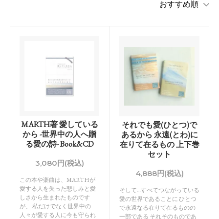
MARTH著 愛している
それでも愛(ひとつ)で
から -世界中の人へ贈
あるから 永遠(とわ)に
る愛の詩- Book&CD
在りて在るもの 上下巻
セット
3,080円(税込)
4,888円(税込)
この本や楽曲は、MARTHが
愛する人を失った悲しみと愛
そして…すべてつながっている
しさから生まれたものです
愛の世界であることに ひとつ
が、 私だけでなく世界中の
で永遠なる在りて在るものの
人々が愛する人に今も守られ
一部である それそのものであ