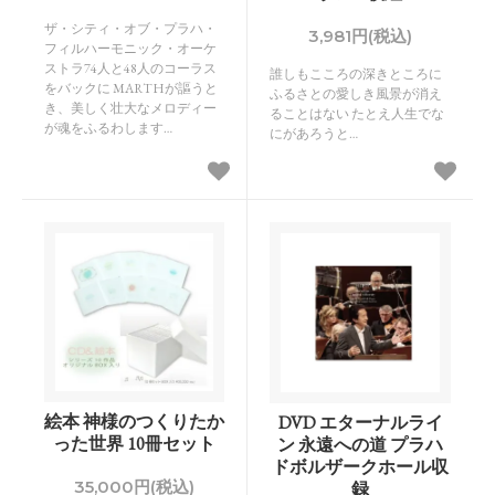
ザ・シティ・オブ・プラハ・
3,981円(税込)
フィルハーモニック・オーケ
ストラ74人と48人のコーラス
誰しもこころの深きところに
をバックに MARTHが謳うと
ふるさとの愛しき風景が消え
き、美しく壮大なメロディー
ることはない たとえ人生でな
が魂をふるわします…
にがあろうと…
絵本 神様のつくりたか
DVD エターナルライ
った世界 10冊セット
ン 永遠への道 プラハ
ドボルザークホール収
35,000円(税込)
録