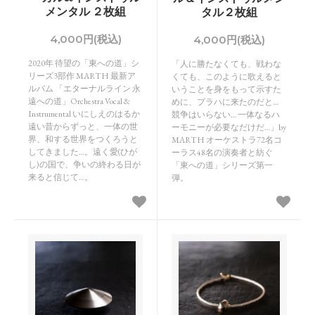
メンタル ２枚組
タル２枚組
4,000円(税込)
4,000円(税込)
2020年 待望の「東への道」シ
「人に勝たなくても、戦わな
リーズ3部作 MARTH 最新ア
くても、このように歌えると
ルバム 「エターナルライン 永
いうことを身をもって示すた
遠への道」Orchestra Vocal &
めに、プラハに来たのだと…
Instrumental いにしえのはるか
競争はいらない… 一体なるハ
遠い昔からずっと、一体の世
ーモニーが必要なだけだ…」by
界、和する世界をつくろうと
MARTH オーケストラ72名コ
してきました…。遠く愛(ひが
ーラス48名の演奏者と紡ぐ
し)の国で、争いの終わる日が
「東への道」シリーズ第一
来ると信じて…。
弾。