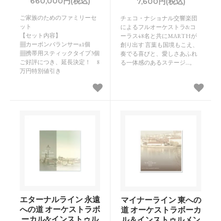
660,000円(税込)
7,600円(税込)
ご家族のためのファミリーセ
チェコ・ナショナル交響楽団
ット
によるフルオーケストラ&コ
【セット内容】
ーラス48名と共にMARTHが
▦カーボンバランサーα1個
創り出す 言葉も国境もこえ、
▦携帯用スティックタイプ3個
奏でる喜びと、愛しさあふれ
ご好評につき、延長決定！ 8
る一体感のあるステージ…。
万円特別値引き
エターナルライン 永遠
マイナーライン 東への
への道 オーケストラボ
道 オーケストラボーカ
ーカル&インストゥル
ル＆インストゥルメン