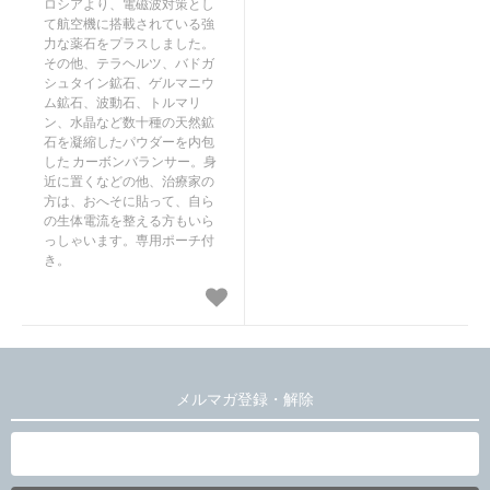
ロシアより、電磁波対策とし
て航空機に搭載されている強
力な薬石をプラスしました。
その他、テラヘルツ、バドガ
シュタイン鉱石、ゲルマニウ
ム鉱石、波動石、トルマリ
ン、水晶など数十種の天然鉱
石を凝縮したパウダーを内包
した カーボンバランサー。身
近に置くなどの他、治療家の
方は、おへそに貼って、自ら
の生体電流を整える方もいら
っしゃいます。専用ポーチ付
き。
メルマガ登録・解除