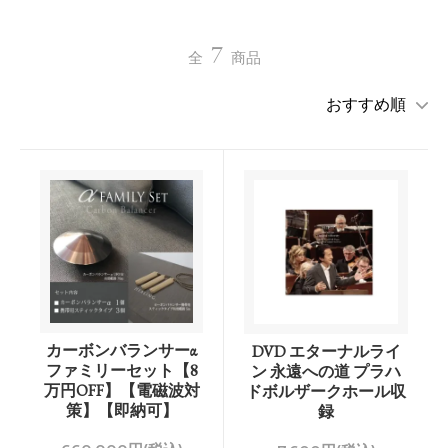
7
全
商品
カーボンバランサーα
DVD エターナルライ
ファミリーセット【8
ン 永遠への道 プラハ
万円OFF】【電磁波対
ドボルザークホール収
策】【即納可】
録