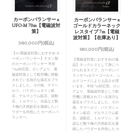
カーボンバランサー α
カーボンバランサー α
UFO-M 70m【電磁波対
ゴールドカラーネック
策】
レスタイプ 7m【電磁
波対策】【在庫あり】
380,000円(税込)
180,000円(税込)
【5G電磁波対策におすすめ カ
ーボンバランサー】チタン製
【電磁波対策におすすめの逸
のカーボンバランサー 半径
品】ネックレスとして身につ
70m対応型。ロシアより、電
けられるタイプ。カーボンバ
磁波対策として航空機に搭載
ランサーαカラーゴールド。シ
されている強力な薬石をプラ
ルクコードにより上品さが漂
スしました。その他、テラヘ
います。半径 7m対応型。ロシ
ルツ、バドガシュタイン鉱
アより、電磁波対策として航
石、ゲルマニウム鉱石、波動
空機に搭載されている強力な
石、トルマリン、水晶など数
薬石をプラスしました。その
十種の天然鉱石を凝縮したパ
他、テラヘルツ、バドガシュ
ウダーを内包した カーボンバ
タイン鉱石、ゲルマニウム鉱
ランサー。
石、波動石、トルマリン、水
晶など数十種の天然鉱石を凝
縮したパウダーを内包した カ