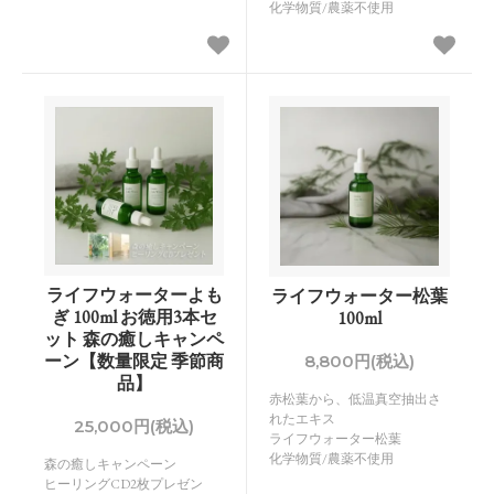
化学物質/農薬不使用
ライフウォーターよも
ライフウォーター松葉
ぎ 100ml お徳用3本セ
100ml
ット 森の癒しキャンペ
ーン【数量限定 季節商
8,800円(税込)
品】
赤松葉から、低温真空抽出さ
れたエキス
25,000円(税込)
ライフウォーター松葉
化学物質/農薬不使用
森の癒しキャンペーン
ヒーリングCD2枚プレゼン