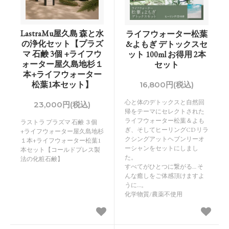
LastraMu屋久島 森と水
ライフウォーター松葉
の浄化セット【プラズ
&よもぎ デトックスセ
マ 石鹸 3個 +ライフウ
ット 100ml お得用 2本
ォーター屋久島地杉１
セット
本+ライフウォーター
松葉1本セット】
16,800円(税込)
心と体のデトックスと自然回
23,000円(税込)
帰をテーマにセレクトされた
ライフウォーター松葉＆よも
ラストラ プラズマ 石鹸 ３個
ぎ、そしてヒーリングCD リラ
+ライフウォーター屋久島地杉
クシングアットヘブンリーオ
１本+ライフウォーター松葉1
ーシャンをセットにしまし
本セット【コールドプレス製
た。
法の化粧石鹸】
すべてがひとつに繋がる… そ
んな癒しをご体感頂けますよ
うに…。
化学物質/農薬不使用