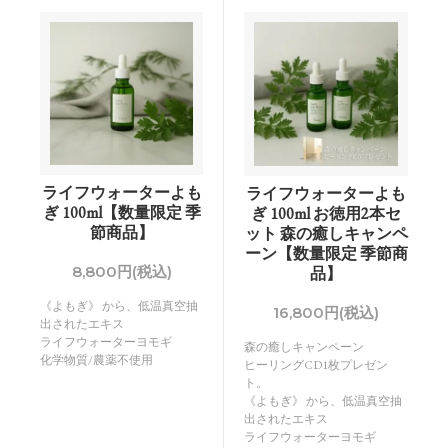
ライフウォーターよも
ライフウォーターよも
ぎ 100ml【数量限定 季
ぎ 100ml お徳用2本セ
節商品】
ット 森の癒しキャンペ
ーン【数量限定 季節商
8,800円(税込)
品】
《よもぎ》 から、低温真空抽
16,800円(税込)
出されたエキス
ライフウォーターヨモギ
森の癒しキャンペーン
化学物質/農薬不使用
ヒーリングCD1枚プレゼン
ト。
《よもぎ》 から、低温真空抽
出されたエキス
ライフウォーターヨモギ