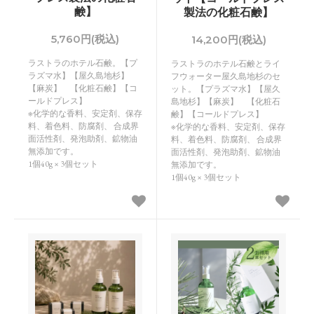
鹸】
製法の化粧石鹸】
5,760円(税込)
14,200円(税込)
ラストラのホテル石鹸。【プ
ラストラのホテル石鹸とライ
ラズマ水】【屋久島地杉】
フウォーター屋久島地杉のセ
【麻炭】 【化粧石鹸】【コ
ット。【プラズマ水】【屋久
ールドプレス】
島地杉】【麻炭】 【化粧石
※化学的な香料、安定剤、保存
鹸】【コールドプレス】
料、着色料、防腐剤、 合成界
※化学的な香料、安定剤、保存
面活性剤、発泡助剤、鉱物油
料、着色料、防腐剤、 合成界
無添加です。
面活性剤、発泡助剤、鉱物油
1個40g × 3個セット
無添加です。
1個40g × 3個セット