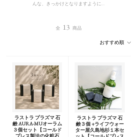
んな、きっかけとなりますように…
13
全
商品
ラストラ プラズマ 石
ラストラ プラズマ 石
鹸 AURA-MUオーラム
鹸３個 +ライフウォー
３個セット【コールド
ター屋久島地杉１本セ
プレス製法の化粧石
ット【コールドプレス