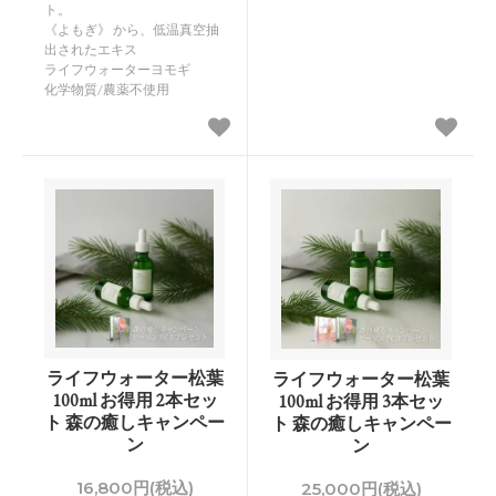
ト。
《よもぎ》 から、低温真空抽
出されたエキス
ライフウォーターヨモギ
化学物質/農薬不使用
ライフウォーター松葉
ライフウォーター松葉
100ml お得用 2本セッ
100ml お得用 3本セッ
ト 森の癒しキャンペー
ト 森の癒しキャンペー
ン
ン
16,800円(税込)
25,000円(税込)