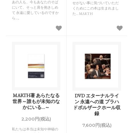
あの人も、今もあなたのそば
せがない事に気づいていただ
にいて、そっと肩を抱きしめ
くためにこの本は生まれまし
て 永遠に愛しているのですか
た… MARTH
ら…。
MARTH著 あらたなる
DVD エターナルライ
世界～誰もが未知のな
ン 永遠への道 プラハ
かにいる…～
ドボルザークホール収
録
2,200円(税込)
7,600円(税込)
私たちは本当は未知や神秘の