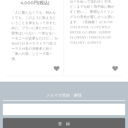
山々をぬって流れゆく大河。
4,000円(税込)
どこまでも続く地平線に胸が
すく想い…。 豊潤なストリン
「人に勝たなくても、戦わな
グスの音色が愛しさへと誘い
くても、このように歌えると
ます。 《 収録曲 》ACROSS
いうことを身をもって示すた
THE RIVER / LOVE WILL
めに、プラハに来たのだと…
NEVER GO AWAY / SUNNY
競争はいらない… 一体なるハ
FLOWERY / FIND YOU IN
ーモニーが必要なだけだ…」by
THE SKY / A UNITY
MARTH オーケストラ72名コ
ーラス48名の演奏者と紡ぐ
「東への道」シリーズ第一
弾。
メルマガ登録・解除