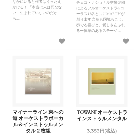
なかにいると作者はうったえ
チェコ・ナショナル交響楽団
かける！ 『本当は人は死なな
によるフルオーケストラ&コ
い 生まれていないのだか
ーラス48名と共にMARTHが
ら…』
創り出す 言葉も国境もこえ、
奏でる喜びと、愛しさあふれ
る一体感のあるステージ…。
マイナーライン 東への
TOWANI オーケストラ
道 オーケストラボーカ
インストゥルメンタル
ル＆インストゥルメン
タル２枚組
3,353円(税込)