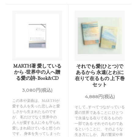
MARTH著 愛している
それでも愛(ひとつ)で
から -世界中の人へ贈
あるから 永遠(とわ)に
る愛の詩- Book&CD
在りて在るもの 上下巻
セット
3,080円(税込)
4,888円(税込)
この本や楽曲は、MARTHが
愛する人を失った悲しみと愛
そして…すべてつながっている
しさから生まれたものです
愛の世界であることに ひとつ
が、 私だけでなく世界中の
で永遠なる在りて在るものの
人々が愛する人に今も守られ
一部である それそのものであ
愛しまれ続けていると想うの
るということに、 そのような
です。 身体を失ってしまった
生き方にしか、 真の繁栄や幸