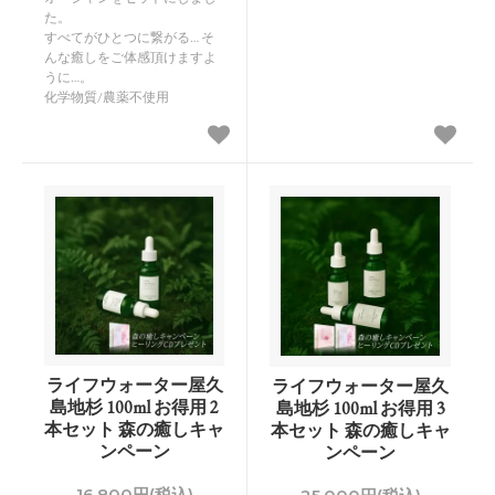
た。
すべてがひとつに繋がる… そ
んな癒しをご体感頂けますよ
うに…。
化学物質/農薬不使用
ライフウォーター屋久
ライフウォーター屋久
島地杉 100ml お得用 2
島地杉 100ml お得用 3
本セット 森の癒しキャ
本セット 森の癒しキャ
ンペーン
ンペーン
16,800円(税込)