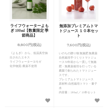
ライフウォーターよも
無添加プレミアムトマ
ぎ 100ml【数量限定 季
トジュース １０本セッ
節商品】
ト
8,800円(税込)
7,600円(税込)
《よもぎ》 から、低温真空抽
いのちの贈り物 無施肥 無農薬
出されたエキス
自然栽培手づくりトマトジュ
ライフウォーターヨモギ
ース30年前から一貫して無施
化学物質/農薬不使用
肥・無農薬栽培を行っている
農園で創られたトマトジュー
スです。
プレミアムトマトジュース
原材料:自然栽培トマト・量子
水
内容量：180ml ／ 10本セット