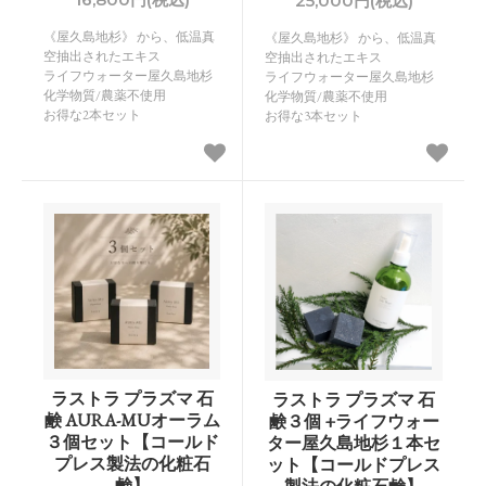
25,000円(税込)
《屋久島地杉》 から、低温真
《屋久島地杉》 から、低温真
空抽出されたエキス
空抽出されたエキス
ライフウォーター屋久島地杉
ライフウォーター屋久島地杉
化学物質/農薬不使用
化学物質/農薬不使用
お得な2本セット
お得な3本セット
ラストラ プラズマ 石
ラストラ プラズマ 石
鹸 AURA-MUオーラム
鹸３個 +ライフウォー
３個セット【コールド
ター屋久島地杉１本セ
プレス製法の化粧石
ット【コールドプレス
鹸】