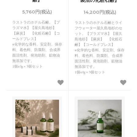
製法の化粧石鹸】
5,760円(税込)
14,200円(税込)
ラストラのホテル石鹸。【プ
ラストラのホテル石鹸とライ
ラズマ水】【屋久島地杉】
フウォーター屋久島地杉のセ
【麻炭】 【化粧石鹸】【コ
ット。【プラズマ水】【屋久
ールドプレス】
島地杉】【麻炭】 【化粧石
※化学的な香料、安定剤、保存
鹸】【コールドプレス】
料、着色料、防腐剤、 合成界
※化学的な香料、安定剤、保存
面活性剤、発泡助剤、鉱物油
料、着色料、防腐剤、 合成界
無添加です。
面活性剤、発泡助剤、鉱物油
1個40g × 3個セット
無添加です。
1個40g × 3個セット