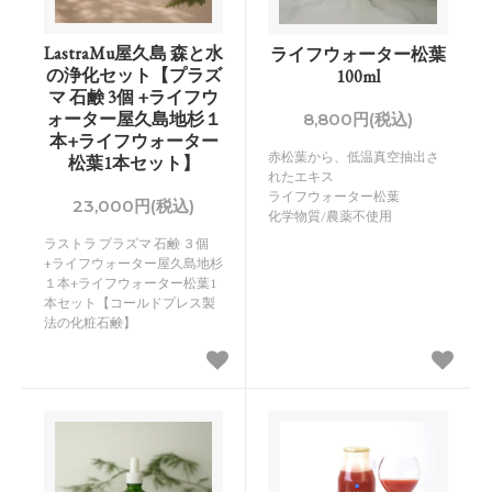
LastraMu屋久島 森と水
ライフウォーター松葉
の浄化セット【プラズ
100ml
マ 石鹸 3個 +ライフウ
ォーター屋久島地杉１
8,800円(税込)
本+ライフウォーター
赤松葉から、低温真空抽出さ
松葉1本セット】
れたエキス
ライフウォーター松葉
23,000円(税込)
化学物質/農薬不使用
ラストラ プラズマ 石鹸 ３個
+ライフウォーター屋久島地杉
１本+ライフウォーター松葉1
本セット【コールドプレス製
法の化粧石鹸】