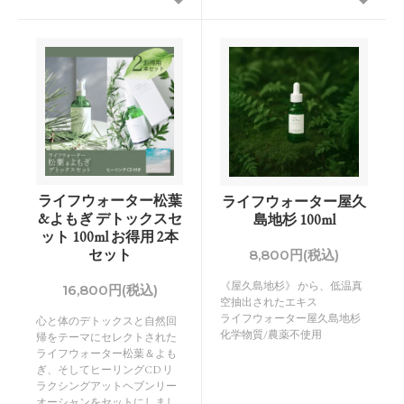
ライフウォーター松葉
ライフウォーター屋久
&よもぎ デトックスセ
島地杉 100ml
ット 100ml お得用 2本
セット
8,800円(税込)
《屋久島地杉》 から、低温真
16,800円(税込)
空抽出されたエキス
ライフウォーター屋久島地杉
心と体のデトックスと自然回
化学物質/農薬不使用
帰をテーマにセレクトされた
ライフウォーター松葉＆よも
ぎ、そしてヒーリングCD リ
ラクシングアットヘブンリー
オーシャンをセットにしまし