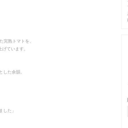
れた完熟トマトを、
仕上げています。
とした余韻。
ました」