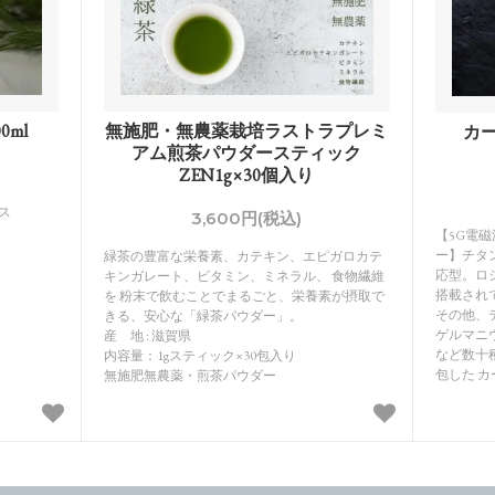
ml
無施肥・無農薬栽培ラストラプレミ
カー
アム煎茶パウダースティック
ZEN1g×30個入り
ス
3,600円(税込)
【5G電
ー】チタ
緑茶の豊富な栄養素、カテキン、エピガロカテ
応型。ロ
キンガレート、ビタミン、ミネラル、 食物繊維
搭載され
を 粉末で飲むことでまるごと、栄養素が摂取で
その他、
きる、安心な「緑茶パウダー」。
ゲルマニ
産 地 : 滋賀県
など数十
内容量：1gスティック×30包入り
包した 
無施肥無農薬・煎茶パウダー