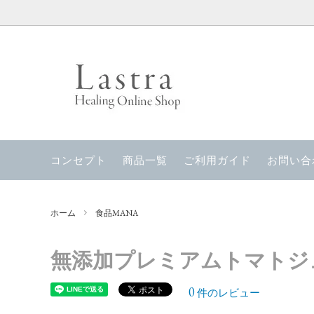
生体電流を整える
当店のコンセプト
電磁波
ナチュラルウォーター・ライフウォータ
お風呂
コンセプト
商品一覧
ご利用ガイド
お問い合
ー
Lastra Set Products
EDEN
ホーム
食品MANA
MARTH書籍
Lastr
無添加プレミアムトマトジ
0
件のレビュー