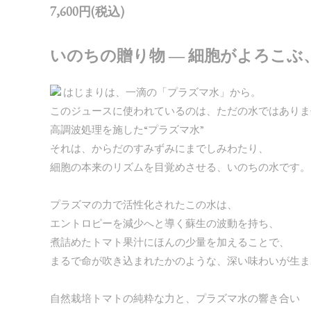
7,600円(税込)
いのちの贈り物 ― 細胞がよろこ
はじまりは、一滴の「プラズマ水」から。
このジュースに使われているのは、ただの水ではありま
高調波処理を施した“プラズマ水”
それは、からだのすみずみにまでしみわたり、
細胞の本来のリズムを目覚めさせる、いのちの水です。
プラズマの力で活性化されたこの水は、
エントロピーを減少へと導く蘇生の波動を持ち、
煮詰めたトマト果汁にほんの少量を加えることで、
まるで命が吹き込まれたかのような、深い味わいが生ま
自然栽培トマトの純粋な力と、プラズマ水の響き合い