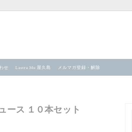
対策商品
カーボンバランサーファミリー
ーン
の癒し商品
ホテルアメニティ 石鹸・麻マ
わせ
Lastra Mu 屋久島
メルマガ登録・解除
ラシ
 YAKUSHIMA プラズマウォーター
CD
aホームケア
セラミックヒーリング浄水器
ュース １０本セット