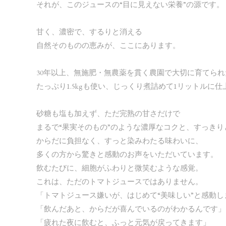
それが、このジュースの“目に見えない栄養”の源です。
甘く、濃密で、するりと消える
自然そのものの恵みが、ここにあります。
30年以上、無施肥・無農薬を貫く農園で大切に育てら
たっぷり1.5kgも使い、じっくり煮詰めて1リットルに
砂糖も塩も加えず、ただ完熟の甘さだけで
まるで“果実そのもの”のような濃厚なコクと、すっきり
からだに負担なく、すっと染みわたる味わいに、
多くの方から驚きと感動のお声をいただいています。
飲むたびに、細胞がふわりと微笑むような感覚。
これは、ただのトマトジュースではありません。
「トマトジュース嫌いが、はじめて“美味しい”と感動し
「飲んだあと、からだが喜んでいるのがわかるんです」
「疲れた夜に飲むと、ふっと元気が戻ってきます」