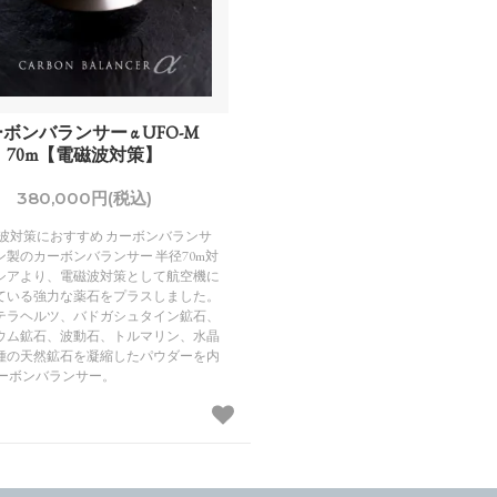
ボンバランサー α UFO-M
70m【電磁波対策】
380,000円(税込)
磁波対策におすすめ カーボンバランサ
ン製のカーボンバランサー 半径70m対
シアより、電磁波対策として航空機に
ている強力な薬石をプラスしました。
テラヘルツ、バドガシュタイン鉱石、
ウム鉱石、波動石、トルマリン、水晶
種の天然鉱石を凝縮したパウダーを内
カーボンバランサー。