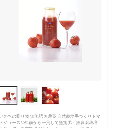
いのちの贈り物 無施肥 無農薬 自然栽培手づくりトマ
トジュース30年前から一貫して無施肥・無農薬栽培