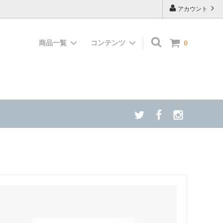
アカウント
商品一覧
コンテンツ
0
キャンペ
足元からの冷え対策に 岩盤あしがる
スク・歯ブ
ヘンプアースシリーズ
食品MANA
ヒーリングファニチャー