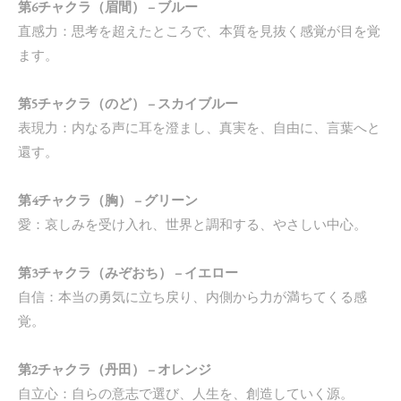
第6チャクラ（眉間） – ブルー
直感力：思考を超えたところで、本質を見抜く感覚が目を覚
ます。
第5チャクラ（のど） – スカイブルー
表現力：内なる声に耳を澄まし、真実を、自由に、言葉へと
還す。
第4チャクラ（胸） – グリーン
愛：哀しみを受け入れ、世界と調和する、やさしい中心。
第3チャクラ（みぞおち） – イエロー
自信：本当の勇気に立ち戻り、内側から力が満ちてくる感
覚。
第2チャクラ（丹田） – オレンジ
自立心：自らの意志で選び、人生を、創造していく源。