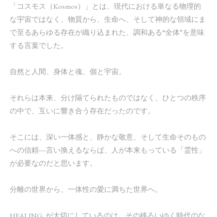
「コスモス（Kosmos）」とは、現代における単なる物理的
な宇宙ではなく、物質から、生命へ、そして神的な領域にま
で至るあらゆる存在が織り込まれた、調和ある“全体”を意味
する言葉でした。
自然と人間、身体と魂、個と宇宙。
それらは本来、分け隔てられたものではなく、ひとつの秩序
の中で、互いに響き合う存在だったのです。
そこには、深い一体感と、静かな敬意、そして生命そのもの
への信頼―言い換えるならば、人が本来もっている「霊性」
が必要なのだと思います。
分離の世界から、一体性の愛に満ちた世界へ。
HEALING. が大切にしているのは、その移ろいゆく時代のな